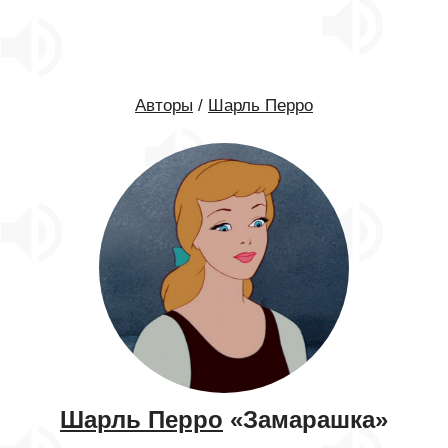
Авторы
/
Шарль Перро
Шарль Перро
«Замарашка»