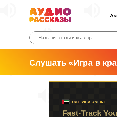
Ав
Слушать «Игра в кр