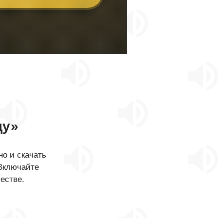
цу»
о и скачать
 Включайте
естве.