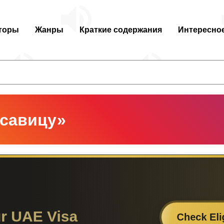
торы
Жанры
Краткие содержания
Интересно
асавицу»