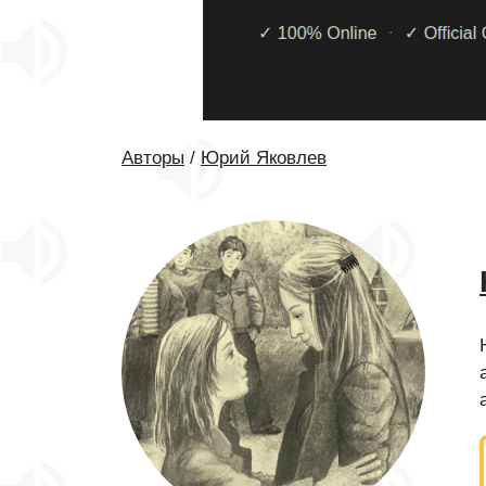
Авторы
/
Юрий Яковлев