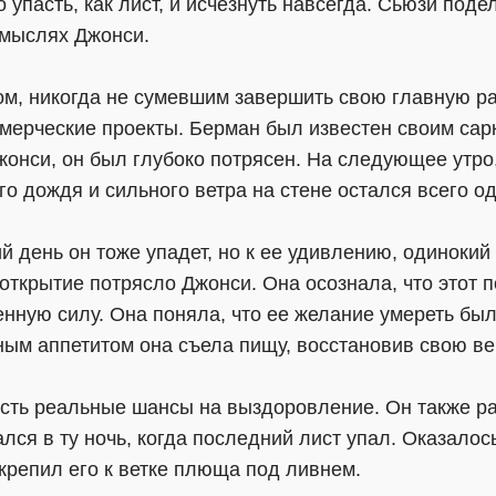
о упасть, как лист, и исчезнуть навсегда. Сьюзи поде
 мыслях Джонси.
, никогда не сумевшим завершить свою главную раб
мерческие проекты. Берман был известен своим сар
жонси, он был глубоко потрясен. На следующее утро
ого дождя и сильного ветра на стене остался всего о
 день он тоже упадет, но к ее удивлению, одинокий 
открытие потрясло Джонси. Она осознала, что этот 
венную силу. Она поняла, что ее желание умереть б
ным аппетитом она съела пищу, восстановив свою ве
есть реальные шансы на выздоровление. Он также ра
ся в ту ночь, когда последний лист упал. Оказалос
крепил его к ветке плюща под ливнем.