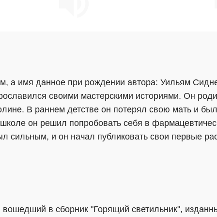
им, а имя данное при рождении автора: Уильям Сидн
рославился своими мастерскими историями. Он родил
ине. В раннем детстве он потерял свою мать и был 
школе он решил попробовать себя в фармацевтическ
ыл сильным, и он начал публиковать свои первые рас
и, вошедший в сборник "Горящий светильник", изданн