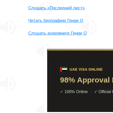
Слушать «Последний лист»
Читать биографию Генри О
Слушать аудиокниги Генри О