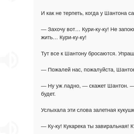
И как не терпеть, когда у Шантона 
— Захочу вот… Кури-ку-ку! Не запою
жить… Кури-ку-ку!
Тут все к Шантону бросаются. Упраш
— Пожалей нас, пожалуйста, Шантон
— Ну уж ладно, — скажет Шантон. — 
будет.
Услыхала эти слова залетная кукушк
— Ку-ку! Кукарека ты завиральная! К