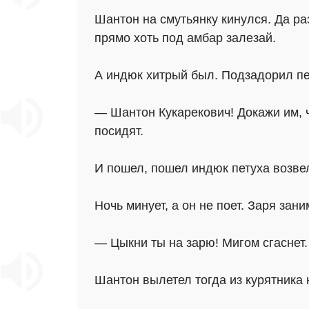
Шантон на смутьянку кинулся. Да р
прямо хоть под амбар залезай.
А индюк хитрый был. Подзадорил пе
— Шантон Кукарекович! Докажи им, ч
посидят.
И пошел, пошел индюк петуха возвели
Ночь минует, а он не поет. Заря за
— Цыкни ты на зарю! Мигом сгаснет.
Шантон вылетел тогда из курятника н