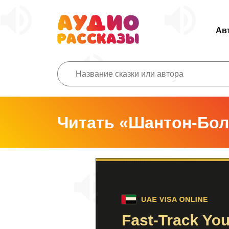
Ав
Читать «Шантон-Бол