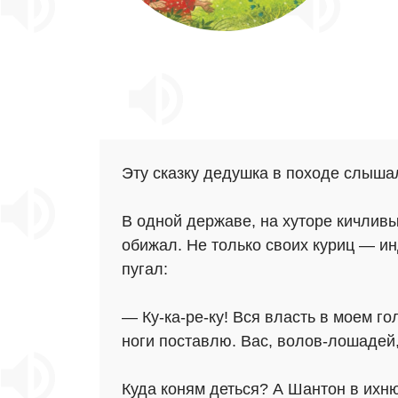
Эту сказку дедушка в походе слышал
В одной державе, на хуторе кичливы
обижал. Не только своих куриц — ин
пугал:
— Ку-ка-ре-ку! Вся власть в моем г
ноги поставлю. Вас, волов-лошадей,
Куда коням деться? А Шантон в ихню