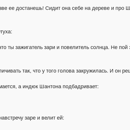
азве ее достанешь! Сидит она себе на дереве и про
туха:
то ты зажигатель зари и повелитель солнца. Не пой 
чивать так, что у того голова закружилась. И он ре
нимается, а индюк Шантона подбадривает:
австречу заре и велит ей: