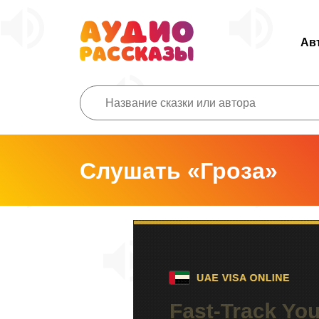
Ав
Слушать «Гроза»