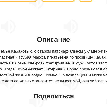
Описание
семье Кабановых, о старом патриархальном укладе жизн
ластная и грубая Марфа Игнатьевна по прозвищу Кабан
астна в браке, свекровь третирует ее, а муж боится зас
о. Когда Тихон уезжает, Катерина и Борис признаются д
адостной жизни в родной семье. По возвращении мужа че
ле чего ее жизнь становится невыносимой, она убегает и
Поделиться