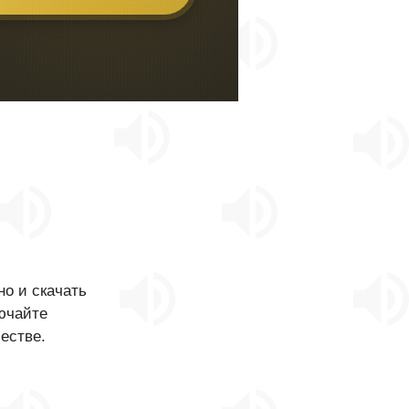
о и скачать
лючайте
естве.