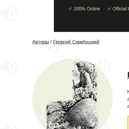
Авторы
/
Георгий Скребицкий