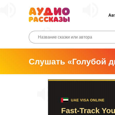
Ав
Слушать «Голубой д