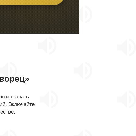
ворец»
о и скачать
кий. Включайте
естве.