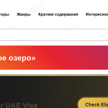
торы
Жанры
Краткие содержания
Интересно
е озеро»