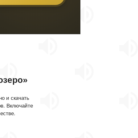
озеро»
о и скачать
ов. Включайте
естве.