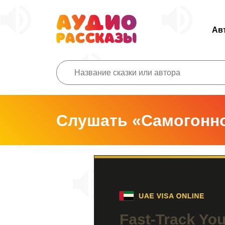
Ав
Слушать «Самогонно