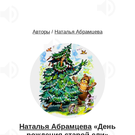
Авторы
/
Наталья Абрамцева
Наталья Абрамцева
«День
рождения старой ели»