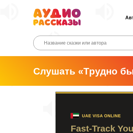
Ав
Слушать «Трудно б