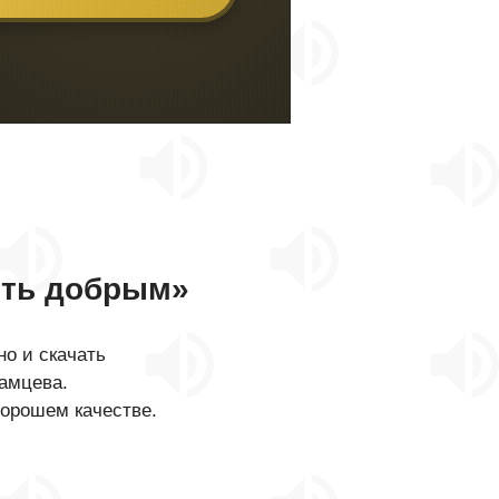
ть добрым»
о и скачать
амцева.
хорошем качестве.