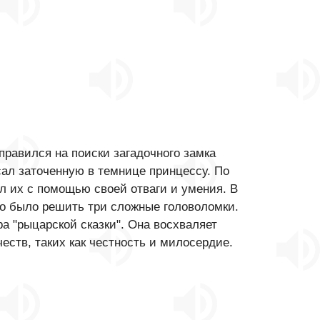
равился на поиски загадочного замка
сал заточенную в темнице принцессу. По
л их с помощью своей отваги и умения. В
но было решить три сложные головоломки.
а "рыцарской сказки". Она восхваляет
еств, таких как честность и милосердие.