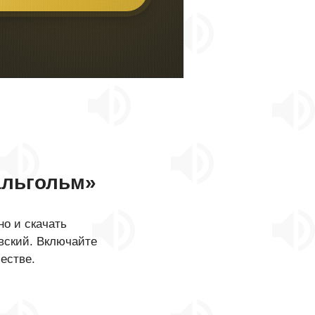
льгольм»
о и скачать
вский. Включайте
естве.