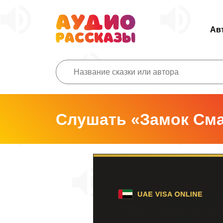
Ав
Слушать «Замок См