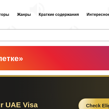
торы
Жанры
Краткие содержания
Интересно
летке»