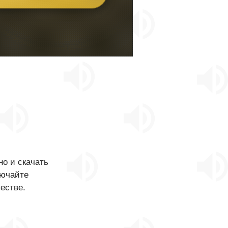
о и скачать
лючайте
естве.