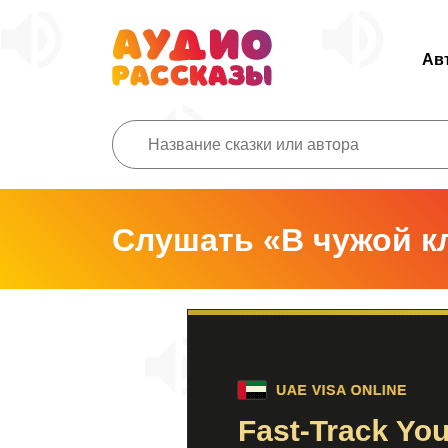
Ав
Слушать «В чужой к