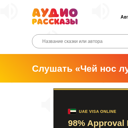
Ав
Слушать «Чей нос л