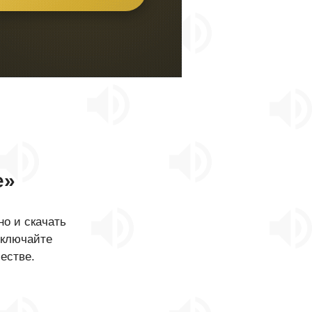
е»
о и скачать
Включайте
естве.