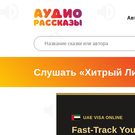
Ав
Слушать «Хитрый Ли