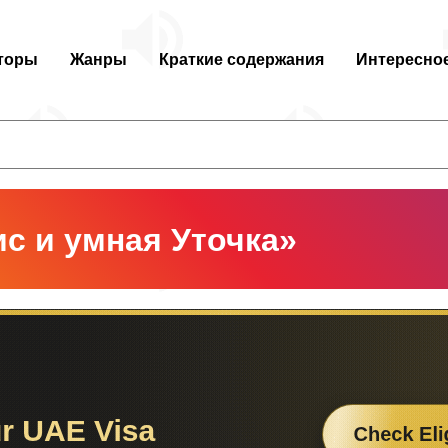
торы
Жанры
Краткие содержания
Интересно
с и умная Уточка»