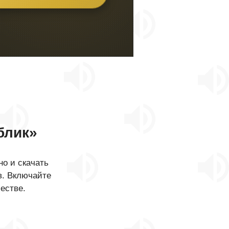
блик»
о и скачать
в. Включайте
естве.