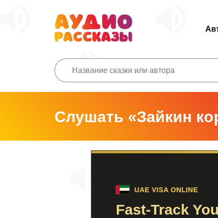
Ав
Слушать «Зайкин ко