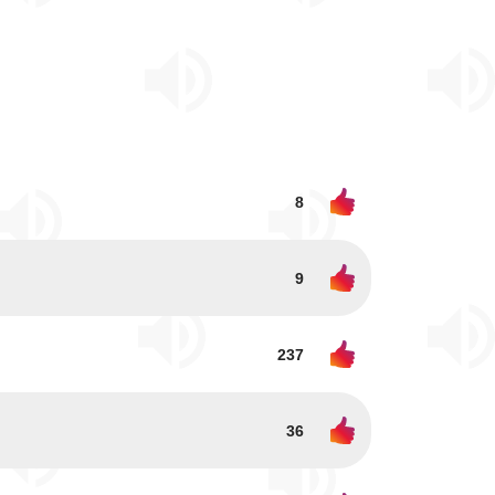
8
9
237
36