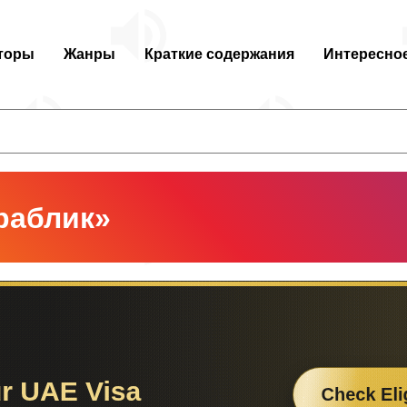
торы
Жанры
Краткие содержания
Интересно
раблик»