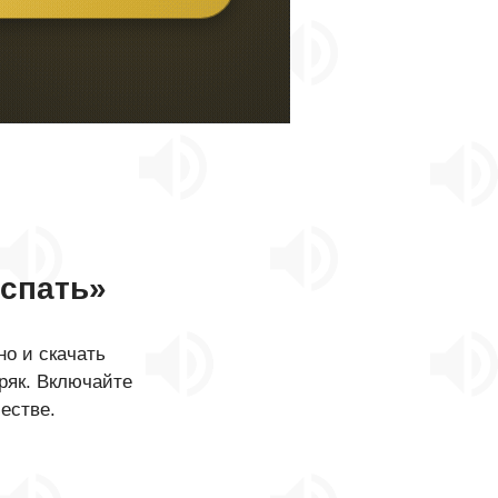
спать»
о и скачать
ряк. Включайте
естве.