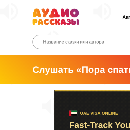
Ав
Слушать «Пора спат