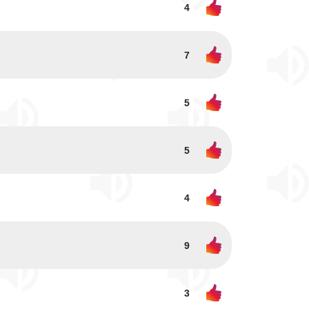
4
7
5
5
4
9
3