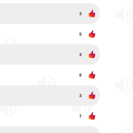
3
5
3
8
3
7