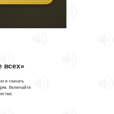
 всех»
о и скачать
ряк. Включайте
естве.