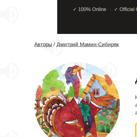
Авторы
/
Дмитрий Мамин-Сибиряк