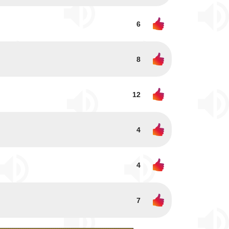
6
8
12
4
4
7