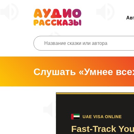
Ав
Слушать «Умнее все