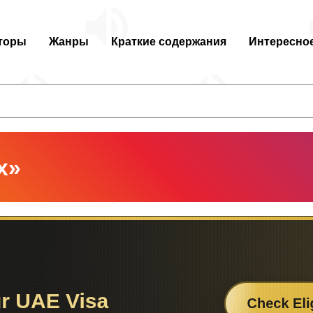
торы
Жанры
Краткие содержания
Интересно
х»