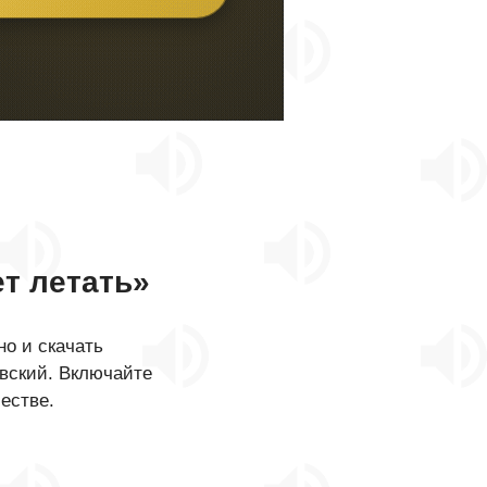
т летать»
о и скачать
овский. Включайте
естве.