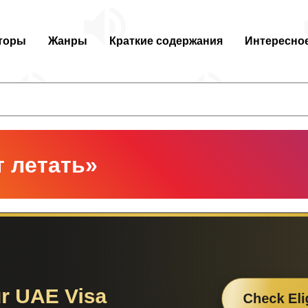
торы
Жанры
Краткие содержания
Интересно
т летать»