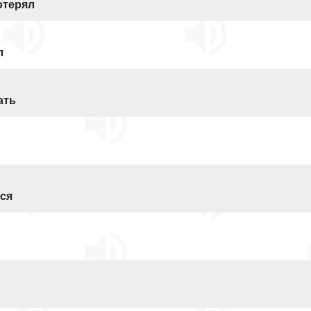
отерял
л
ать
лся