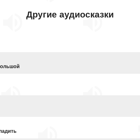
Другие аудиосказки
 большой
ладить