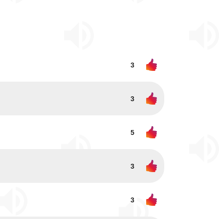
3
3
5
3
3