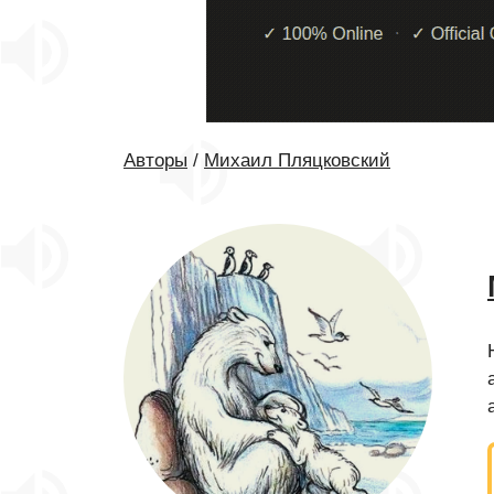
Авторы
/
Михаил Пляцковский