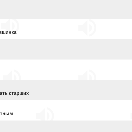
увшинка
ать старших
етным