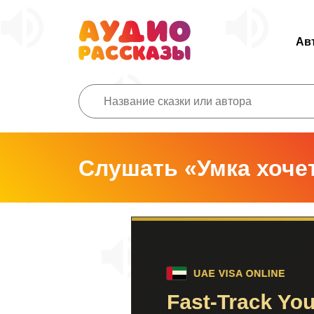
Ав
Слушать «Умка хоче