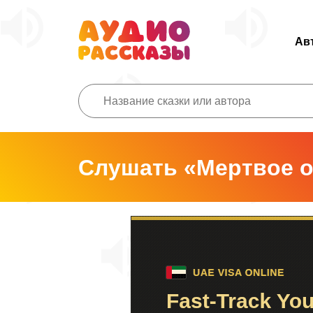
Ав
Слушать «Мертвое о