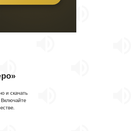
еро»
о и скачать
. Включайте
естве.