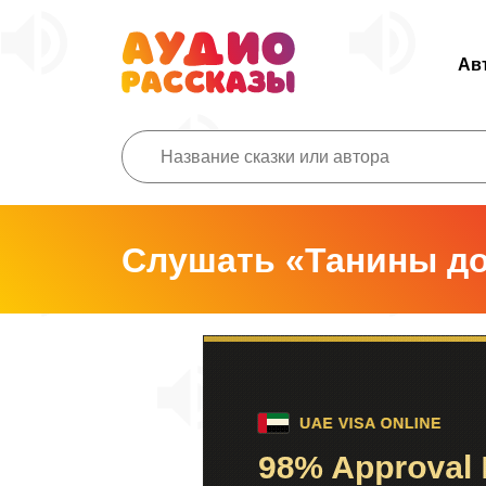
Ав
Слушать «Танины д