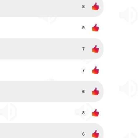
8
9
7
7
6
8
6