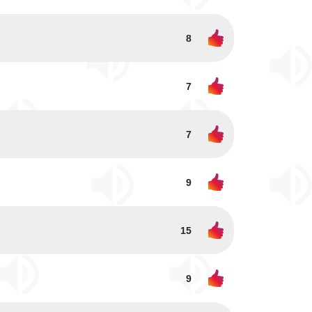
8
7
7
9
15
9