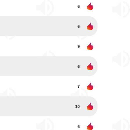
6
6
9
6
7
10
6