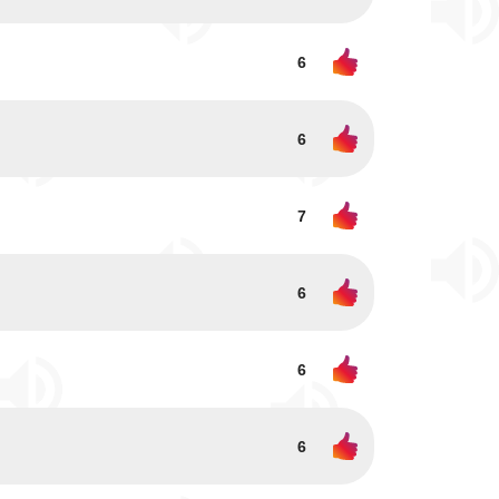
6
6
7
6
6
6