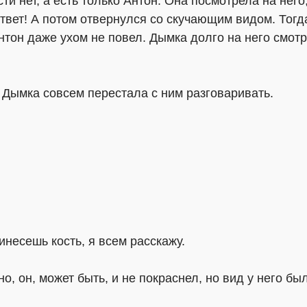
ти нет, а есть только Антон. Она посмотрела на него
ответ! А потом отвернулся со скучающим видом. Тог
нтон даже ухом не повел. Дымка долго на него смотре
о Дымка совсем перестала с ним разговаривать.
инесешь кость, я всем расскажу.
о, он, может быть, и не покраснел, но вид у него был