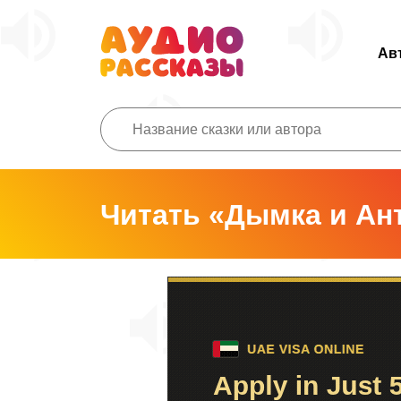
Ав
Читать «Дымка и Ан