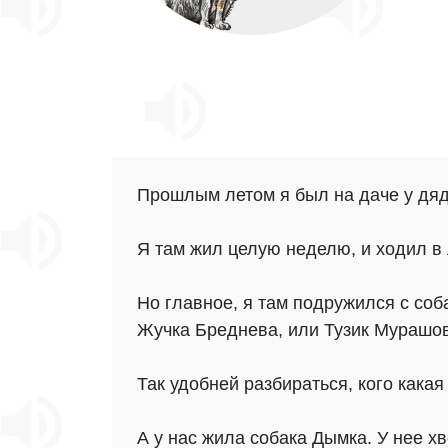
Прошлым летом я был на даче у дяди
Я там жил целую неделю, и ходил в 
Но главное, я там подружился с соб
Жучка Бреднева, или Тузик Мурашов
Так удобней разбираться, кого какая
А у нас жила собака Дымка. У нее х