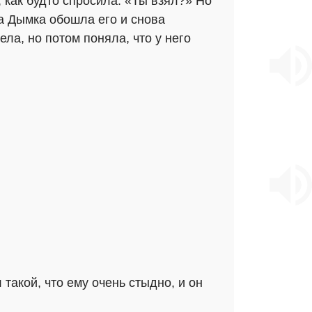
, как будто спросила: «Ты взял?» Но
да Дымка обошла его и снова
ла, но потом поняла, что у него
 такой, что ему очень стыдно, и он