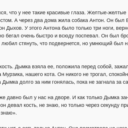
лся, что у нее такие красивые глаза. Желтые-желты
остом. А через два дома жила собака Антон. Он был
он Дыхов. У этого Антона было только три ноги, верн
вно бегал очень быстро и всюду поспевал. Он был бро
 любил стянуть, что подвернется, но умнющий был н
сть. Дымка взяла ее, положила перед собой, зажал
а Мурзика, нашего кота. Он никого не трогал, споко
а Дымка долго за ним гонялась, пока не загнала за с
уже давно был у нас на дворе. И как только Дымка з
 он девал кость, не знаю, но только через секунду п
 знаю».