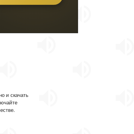
»
о и скачать
лючайте
естве.