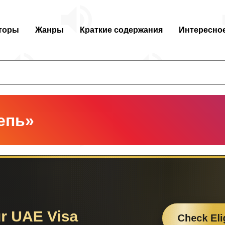
торы
Жанры
Краткие содержания
Интересно
епь»