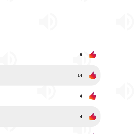
9
14
4
4