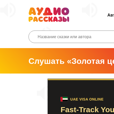
Ав
Слушать «Золотая ц