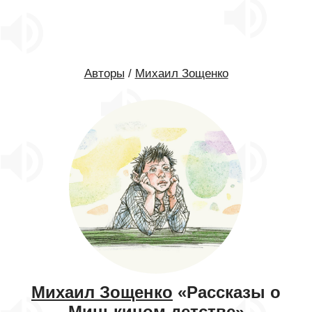
Авторы
/
Михаил Зощенко
Михаил Зощенко
«Рассказы о
Минькином детстве»