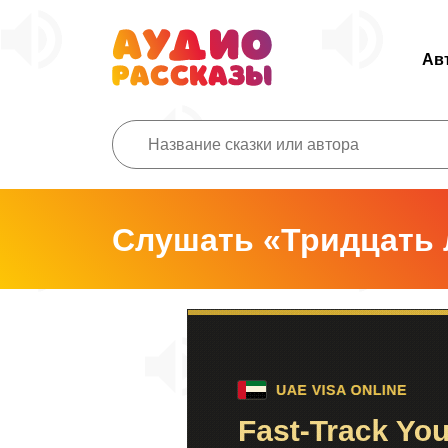
Ав
Слушать «Тридцать 