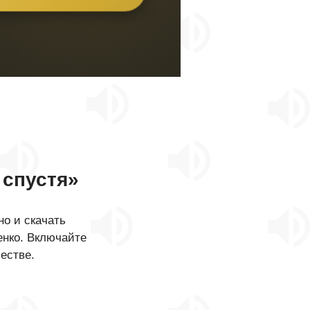
 спустя»
о и скачать
енко. Включайте
естве.