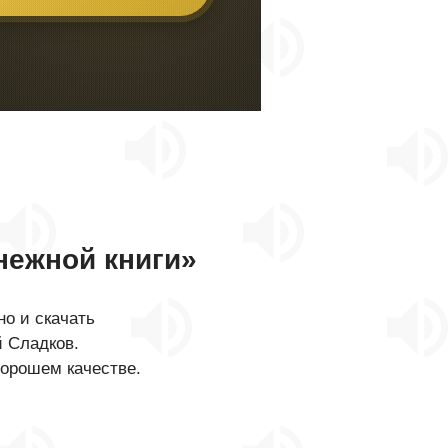
нежной книги»
о и скачать
й Сладков.
хорошем качестве.