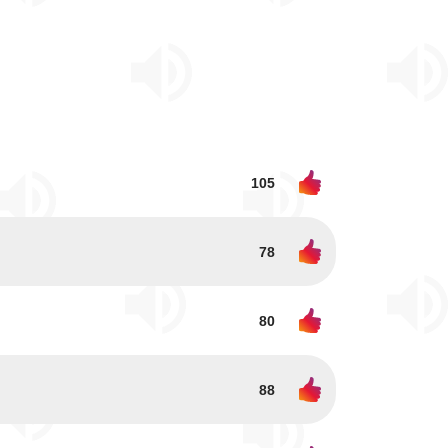
105
78
80
88