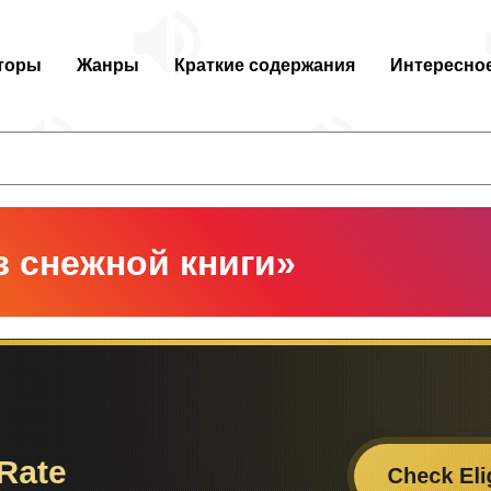
торы
Жанры
Краткие содержания
Интересно
з снежной книги»