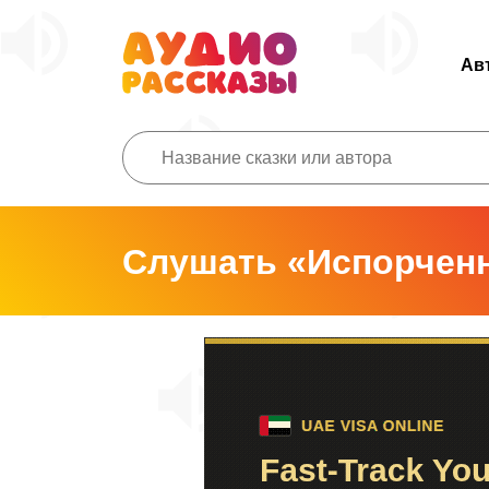
Ав
Слушать «Испорчен