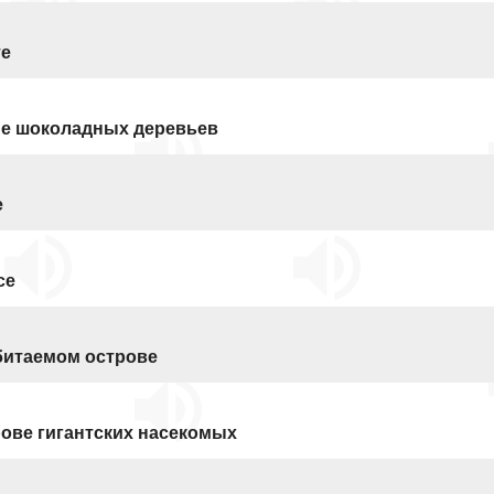
те
не шоколадных деревьев
е
се
битаемом острове
ове гигантских насекомых