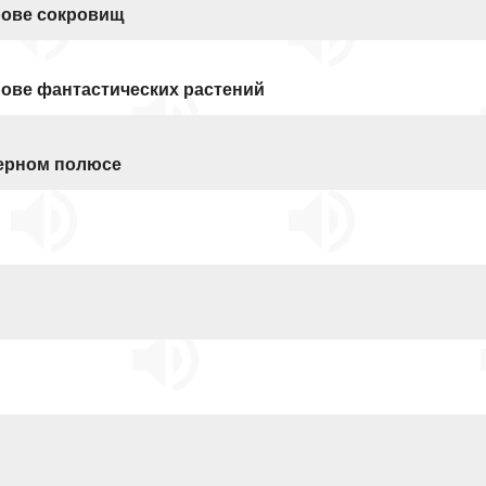
рове сокровищ
рове фантастических растений
верном полюсе