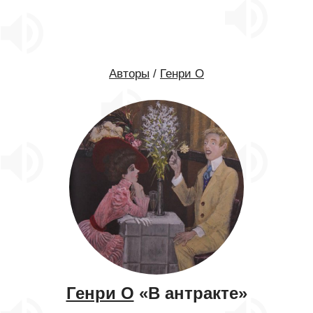
Авторы
/
Генри О
Генри О
«В антракте»