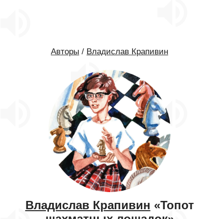
Авторы
/
Владислав Крапивин
Владислав Крапивин
«Топот
шахматных лошадок»