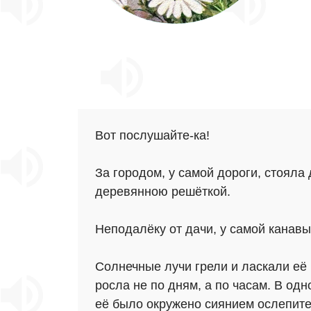
Вот послушайте-ка!
За городом, у самой дороги, стоял
деревянною решёткой.
Неподалёку от дачи, у самой канавы
Солнечные лучи грели и ласкали её
росла не по дням, а по часам. В од
её было окружено сиянием ослепител