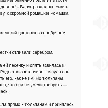
ним непременно прилетит в гости
вдоволь!» Вдруг раздалось «квир-
аву, к скромной ромашке! Ромашка
иленький цветочек в серебряном
пестки отливали серебром.
а ей песенку и опять взвилась к
 Радостно-застенчиво глянула она
ь его, как не им! Но тюльпаны
шо, что они не умели говорить —
лась.
шла прямо к тюльпанам и принялась