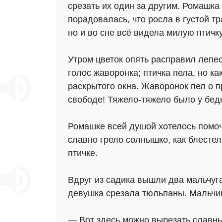
срезать их один за другим. Ромашка
порадовалась, что росла в густой тр
но и во сне всё видела милую птичк
Утром цветок опять расправил лепес
голос жаворонка; птичка пела, но ка
раскрытого окна. Жаворонок пел о п
свободе! Тяжело-тяжело было у бед
Ромашке всей душой хотелось помочь
славно грело солнышко, как блестел
птичке.
Вдруг из садика вышли два мальчуган
девушка срезала тюльпаны. Мальчики
— Вот здесь можно вырезать славный