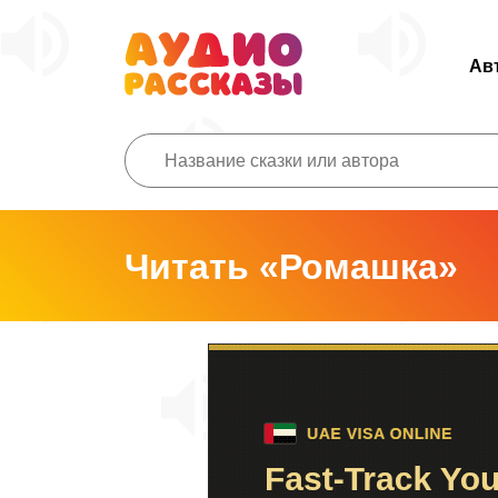
Ав
Читать «Ромашка»