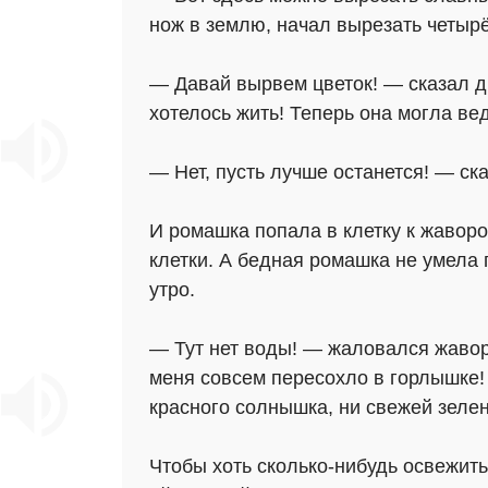
нож в землю, начал вырезать четырё
— Давай вырвем цветок! — сказал дру
хотелось жить! Теперь она могла ве
— Нет, пусть лучше останется! — ск
И ромашка попала в клетку к жавор
клетки. А бедная ромашка не умела г
утро.
— Тут нет воды! — жаловался жавор
меня совсем пересохло в горлышке! Я
красного солнышка, ни свежей зелен
Чтобы хоть сколько-нибудь освежить