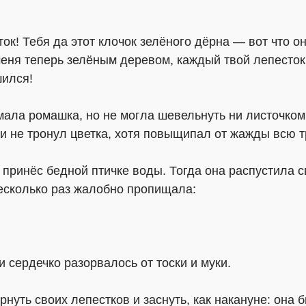
ок! Тебя да этот клочок зелёного дёрна — вот что о
еня теперь зелёным деревом, каждый твой лепесто
шился!
мала ромашка, но не могла шевельнуть ни листочком
и не тронул цветка, хотя повыщипал от жажды всю т
не принёс бедной птичке воды. Тогда она распустила 
есколько раз жалобно пропищала:
и сердечко разорвалось от тоски и муки.
нуть своих лепестков и заснуть, как накануне: она 