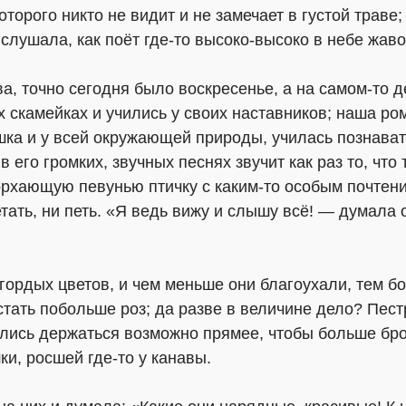
оторого никто не видит и не замечает в густой траве
 слушала, как поёт где-то высоко-высоко в небе жаво
а, точно сегодня было воскресенье, а на самом-то д
х скамейках и учились у своих наставников; наша р
ышка и у всей окружающей природы, училась познава
в его громких, звучных песнях звучит как раз то, что
рхающую певунью птичку с каким-то особым почтение
етать, ни петь. «Я ведь вижу и слышу всё! — думала
гордых цветов, и чем меньше они благоухали, тем б
тать побольше роз; да разве в величине дело? Пест
ались держаться возможно прямее, чтобы больше брос
и, росшей где-то у канавы.