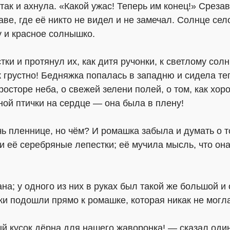
 так и ахнула. «Какой ужас! Теперь им конец!» Среза
аве, где её никто не видел и не замечал. Солнце сел
у и красное солнышко.
тки и протянул их, как дитя ручонки, к светлому со
к грустно! Бедняжка попалась в западню и сидела те
росторе неба, о свежей зелени полей, о том, как хо
ной птички на сердце — она была в плену!
 пленнице, но чём? И ромашка забыла и думать о то
и её серебряные лепестки; её мучила мысль, что он
а; у одного из них в руках был такой же большой и 
 подошли прямо к ромашке, которая никак не могла 
 кусок дёрна для нашего жаворонка! — сказал один 