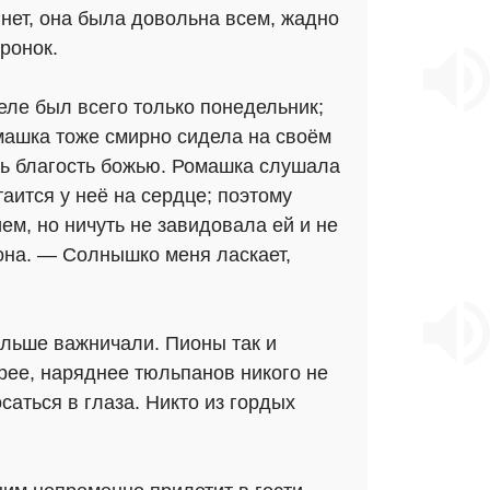
; нет, она была довольна всем, жадно
ронок.
еле был всего только понедельник;
омашка тоже смирно сидела на своём
ть благость божью. Ромашка слушала
 таится у неё на сердце; поэтому
м, но ничуть не завидовала ей и не
 она. — Солнышко меня ласкает,
ольше важничали. Пионы так и
рее, наряднее тюльпанов никого не
аться в глаза. Никто из гордых