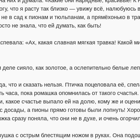
а них и думала: «Какие они нарядные, красивые! К 
огу, что я расту так близко — увижу всё, налюбуюсь 
 не в сад к пионам и тюльпанам, а прямёхонько в тр
сто не знала, что ей думать, как быть!
спевала: «Ах, какая славная мягкая травка! Какой м
 деле сияло, как золотое, а ослепительно белые ле
а, что и сказать нельзя. Птичка поцеловала её, спел
ь часа, пока ромашка опомнилась от такого счастья.
 какое счастье выпало ей на долю, кому же и оценит
с досады, а пионы прямо готовы были лопнуть! Хоро
ка сразу поняла, что они не в духе, и очень огорчи
евушка с острым блестящим ножом в руках. Она подо