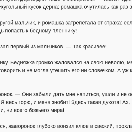
хугольный кусок дёрна; ромашка очутилась как раз в
гой мальчик, и ромашка затрепетала от страха: если 
дь попасть к бедному пленнику!
азал первый из мальчиков. — Так красивее!
онку. Бедняжка громко жаловался на свою неволю, м
оворить и не могла утешить его ни словечком. А уж 
онок. — Они забыли дать мне напиться, ушли и не о
 весь горю, и меня знобит! Здесь такая духота! Ах,
и, ни всего божьего мира!
ся, жаворонок глубоко вонзил клюв в свежий, прохл