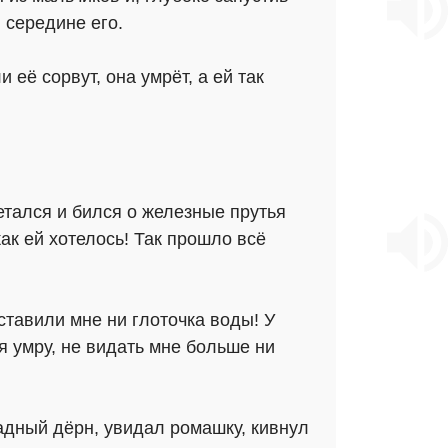
 середине его.
её сорвут, она умрёт, а ей так
етался и бился о железные прутья
как ей хотелось! Так прошло всё
ставили мне ни глоточка воды! У
 я умру, не видать мне больше ни
адный дёрн, увидал ромашку, кивнул