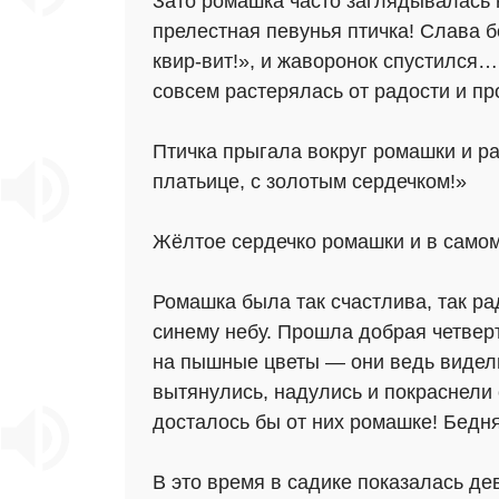
Зато ромашка часто заглядывалась н
прелестная певунья птичка! Слава б
квир-вит!», и жаворонок спустился…
совсем растерялась от радости и про
Птичка прыгала вокруг ромашки и ра
платьице, с золотым сердечком!»
Жёлтое сердечко ромашки и в самом
Ромашка была так счастлива, так рад
синему небу. Прошла добрая четверт
на пышные цветы — они ведь видели,
вытянулись, надулись и покраснели 
досталось бы от них ромашке! Бедняж
В это время в садике показалась д