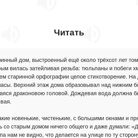
Читать
ринный дом, выстроенный ещё около трёхсот лет том
рым вилась затейливая резьба: тюльпаны и побеги х
ем старинной орфографии целое стихотворение. На 
масы. Верхний этаж дома образовывал над нижним б
аяся драконовою головой. Дождевая вода должна был
явая.
акие новенькие, чистенькие, с большими окнами и п
ь со старым домом ничего общего и даже думали: «До
па нам не видно, что делается на улице по ту сторону