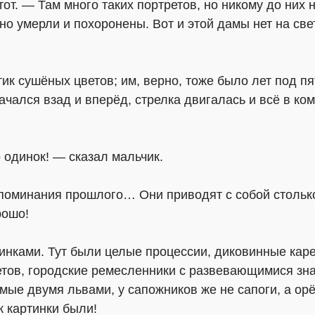
т. — Там много таких портретов, но никому до них нет
о умерли и похоронены. Вот и этой дамы нет на свете
тик сушёных цветов; им, верно, тоже было лет под п
чался взад и вперёд, стрелка двигалась и всё в ко
о одинок! — сказал мальчик.
оминания прошлого… Они приводят с собой столько 
рошо!
ртинками. Тут были целые процессии, диковинные кар
тов, городские ремесленники с развевающимися зна
е двумя львами, у сапожников же не сапоги, а орёл
к картинки были!