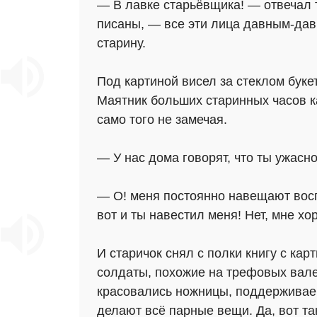
— В лавке старьёвщика! — отвечал то
писаны, — все эти лица давным-давн
старину.
Под картиной висел за стеклом буке
Маятник больших старинных часов ка
само того не замечая.
— У нас дома говорят, что ты ужасн
— О! меня постоянно навещают восп
вот и ты навестил меня! Нет, мне хо
И старичок снял с полки книгу с ка
солдаты, похожие на трефовых вале
красовались ножницы, поддерживаемы
делают всё парные вещи. Да, вот та