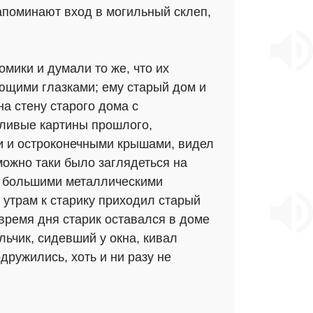
апоминают вход в могильный склеп,
омики и думали то же, что их
яющими глазками; ему старый дом и
а стену старого дома с
дливые картины прошлого,
и и остроконечными крышами, видел
ожно таки было заглядеться на
 с большими металлическими
о утрам к старику приходил старый
 время дня старик оставался в доме
льчик, сидевший у окна, кивал
дружились, хоть и ни разу не