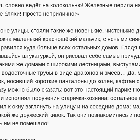
ая, словно ведёт на колокольню! Железные перила н
е бляхи! Просто неприлично!»
оне улицы, стояли такие же новенькие, чистенькие д
у окна маленький краснощёкий мальчик, с ясными си
нравился куда больше всех остальных домов. Глядя н
вшейся штукатуркой, он рисовал себе самые причу
такими же домами с широкими лестницами, выступам
 водосточные трубы в виде драконов и змеев… Да, м
ок, носивший короткие панталоны до колен, кафтан
азу можно было сказать: вот это настоящий парик! П
 и исполнял поручения старичка-хозяина; остальное
л к окну взглянуть на улицу и на соседние дома; ма
акой же дружеский кивок. Так они познакомились и по
ть им не помешало!