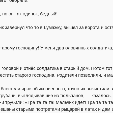
его говорили:
но он так одинок, бедный!
к завернул что-то в бумажку, вышел за ворота и ос
тарому господину! У меня два оловянных солдатика,
 головой и отнёс солдатика в старый дом. Потом тот
естить старого господина. Родители позволили, и ма
блестели ярче обыкновенного, точно их вычистили в
рубачи, выглядывавшие из тюльпанов, — казалось, т
и трубили: «Тра-та-та-та! Мальчик идёт! Тра-та-та-т
вешаны старыми портретами рыцарей в латах и дам 