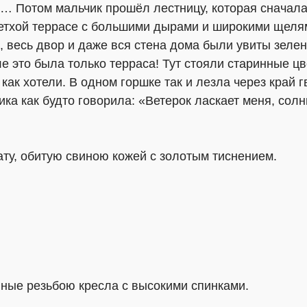
… Потом мальчик прошёл лестницу, которая сначала
 ветхой террасе с большими дырами и широкими щеля
а, весь двор и даже вся стена дома были увиты зелен
е это была только терраса! Тут стояли старинные цв
как хотели. В одном горшке так и лезла через край г
дика как будто говорила: «Ветерок ласкает меня, со
ату, обитую свиною кожей с золотым тиснением.
нные резьбою кресла с высокими спинками.