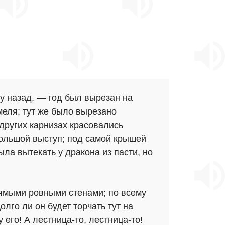
у назад, — год был вырезан на
меля; тут же было вырезано
других карнизах красовались
ольшой выступ; под самой крышей
а вытекать у дракона из пасти, но
рямыми ровными стенами; по всему
лго ли он будет торчать тут на
 его! А лестница-то, лестница-то!